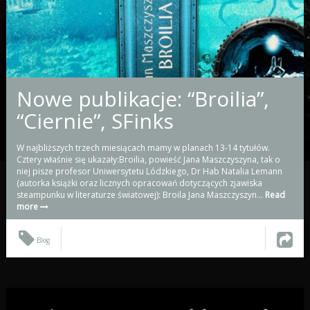
Nowe publikacje: “Broilia”,
“Ciernie”, SFinks
W najbliższych trzech miesiącach mamy w planach 13-14 tytułów.
Cztery właśnie się ukazały:Broilia, powieść Jana Maszczyszyna, tak o
niej pisze profesor Uniwersytetu Lódzkiego, Dr Hab Natalia Lemann
(autorka książki oraz licznych opracowań dotyczących zjawiska
steampunku w literaturze światowej): Broila Jana Maszczyszyn...
Read
more
Blog