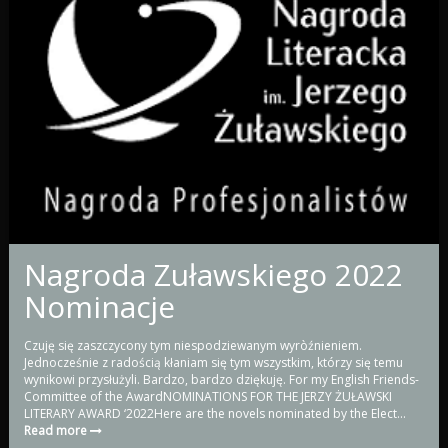
Nagroda Zuławskiego 2022
Nominacje
Czuję się zaszczycony tym niespodziewanym wyròźnieniem.
Jednocześnie z radością kłaniam się tym wszystkim, którzy się temu
wynikowi przysłużyli. Bardzo, bardzo dziękuję. For my English Friends-
Committee of the AwardNOMINATIONS FOR THE JERZY ŻUŁAWSKI
LITERARY AWARD ‘2022Here are the novels nominated by the Elect...
Read more