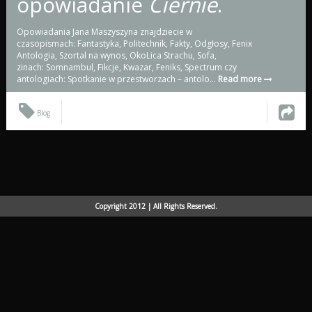
opowiadanie
Ciernie
.
Opowiadania Jana Maszyszyna znajdziecie w
czasopismach: Fantastyka, Politechnik, Fakty, Odgłosy, Fenix
Antologia, Szortal na wynos, OkoLica Strachu, Sofa,
zinach: Somnambul, Fikcje, Kwazar, Feniks, Spectrum czy
antologiach: Spotkanie w przestworzach – antolo...
Read more
Blog
Copyright 2012 | All Rights Reserved.