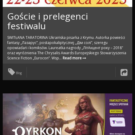
Goście i prelegenci
festiwalu
SWITŁANA TARATORINA Ukraińska pisarka z Krymu. Autorka powieści
fantasy „Лазарус”, postapokaliptycznej „Дім солі”, szeregu
opowiadań i komiksów. Laureatka nagrody „ЛітАкцент року – 2018”
oraz wyróżnienia The Chrysalis Awards Europejskiego Stowarzyszenia
Science Fiction „Eurocon”. Wsp...
Read more
Blog