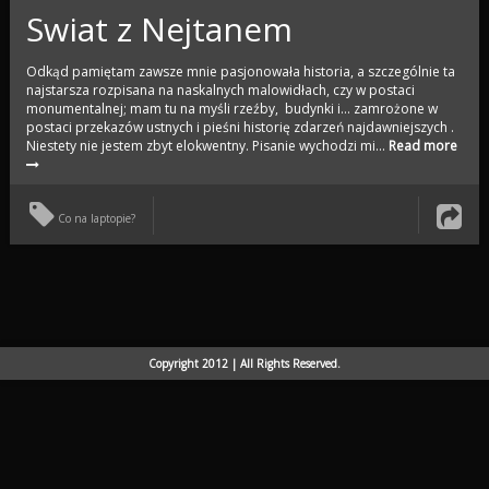
Swiat z Nejtanem
Odkąd pamiętam zawsze mnie pasjonowała historia, a szczególnie ta
najstarsza rozpisana na naskalnych malowidłach, czy w postaci
monumentalnej; mam tu na myśli rzeźby, budynki i… zamrożone w
postaci przekazów ustnych i pieśni historię zdarzeń najdawniejszych .
Niestety nie jestem zbyt elokwentny. Pisanie wychodzi mi...
Read more
Co na laptopie?
Copyright 2012 | All Rights Reserved.