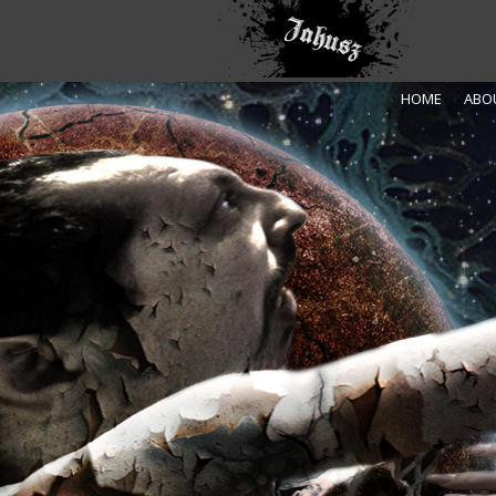
HOME
ABO
S