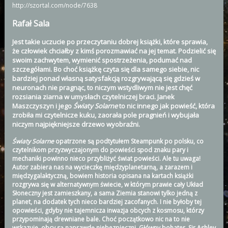
http://szortal.com/node/7638
Rafał Sala
Jest takie uczucie po przeczytaniu dobrej książki, które sprawia,
że człowiek chciałby z kimś porozmawiać na jej temat. Podzielić się
swoim zachwytem, wymienić spostrzeżenia, podumać nad
szczegółami. Bo choć książkę czyta się dla samego siebie, nic
bardziej ponad własną satysfakcją rozgrywającą się gdzieś w
neuronach nie pragnąc, to niczym wstydliwym nie jest chęć
rozsiania ziarna w umysłach czytelniczej braci. Janek
Maszczyszyn i jego
Światy Solarne
to nic innego jak powieść, która
zrobiła mi czytelnicze kuku, zaorała pole pragnień i wybujała
niczym najpiękniejsze drzewo wyobraźni.
Światy Solarne
opatrzone są podtytułem Steampunk po polsku, co
czytelnikom przyzwyczajonym do powieści spod znaku pary i
mechaniki powinno nieco przybliżyć świat powieści. Ale tu uwaga!
Autor zabiera nas na wycieczkę międzyplanetarną, a zarazem i
międzygalaktyczną, bowiem historia opisana na kartach książki
rozgrywa się w alternatywnym świecie, w którym prawie cały Układ
Słoneczny jest zamieszkany, a sama Ziemia stanowi tylko jedną z
planet, na dodatek tych nieco bardziej zacofanych. I nie byłoby tej
opowieści, gdyby nie tajemnicza inwazja obcych z kosmosu, którzy
przypominają drewniane bale. Choć początkowo nic na to nie
wskazuje, obcy są naprawdę niebezpieczni. Główny bohater, Sir Ashley