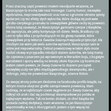
Przez znaczną część powieści miałem nieodparte wrażenie, że
Maszczyszyn to trochę taki nasz Vonnegut. Czarny humor, niezwykła
wyobraźnia, nieprzewidywalność oraz nieraz ogromnie okrutne sploty
wydarzeń czy też efekty złych wyborów, które dodają tej potrawie
gorzko-cierpkiego posmaku to niewątpliwie główne cechy tej powieści.
Można tutaj zauważyć, że Maszczyszyn garściami czerpie z klasyków,
nie zapożycza, ale jakby kontynuuje ich dzieło. Wells, Bradbury czy
Lem to tylko kilka z przychodzących mi do głowy nazwisk, które
niewątpliwie przy lekturze
Światów Solarnych
wypada przytoczyć. Ale
choćbym nie wiem jak wielu autorów wymienił, Maszczyszyn sam w
sobie jest niepowtarzalny. Debiut powieściowy w takim stylu może
budzić obawy w przypadku młodych stażem autorów, ale tutaj mamy
do czynienia z pisarzem już wprawionym w literackim boju, z bogatym
warsztatem i sporą wiedzą na tematy około fizyczne czy kosmiczne.
Jestem zatem pewien, że
Światy Solarne
to dopiero początek
niezwykłej uczty nie tylko międzygwiezdnego steampunku, ale i
dobrego, żeby nie powiedzieć klasycznego, science fiction.
Ze swojej strony polecam śledzenie na facebooku profilu książki, na
którym można obejrzeć grafiki zainspirowane powieścią. Mam
nadzieję, że w najbliższym czasie sięgniecie po
Światy Solarne
, aby
odkryć ich urok i dać się pochłonąć steampunkowi po polsku w
najlepszym wydaniu. Tak na koniec dodam, że choć książka nie
posiada żadnej dedykacji, mam wrażenie, że Jan Maszczyszyn
wspomniałby w niej o Aborygenach. Jestem o tym więcej niż