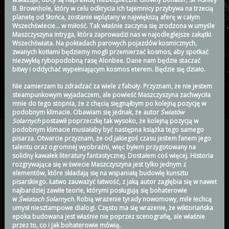
B. Brownhole, który w celu odkrycia ich tajemnicy przybywa na trzecią
planetę od Słońca, zostanie wplątany w największą aferę w całym
Wszechświecie… w miłość. Tak właśnie zaczyna się zrodzona w umyśle
Maszczyszyna intryga, która zaprowadzi nas w najodleglejsze zakątki
Wszechświata. Na pokładach parowych pojazdów kosmicznych,
zwanych kotłami będziemy mogli przemierzać kosmos, aby spotkać
niezwykłą rybopodobną rasę Alonbee. Dane nam będzie staczać
bitwy i oddychać wypełniającym kosmos eterem. Będzie się działo.
Nie zamierzam tu zdradzać za wiele z fabuły. Przyznam, że nie jestem
steampunkowym wyjadaczem, ale powieść Maszczyszyna zachwyciła
mnie do tego stopnia, że z chęcią sięgnąłbym po kolejną pozycję w
podobnym klimacie. Obawiam się jednak, że autor
Światów
Solarnych
postawił poprzeczkę tak wysoko, że kolejną pozycją w
podobnym klimacie musiałaby być następna książka tego samego
pisarza. Otwarcie przyznam, że od jakiegoś czasu jestem fanem jego
talentu oraz ogromnej wyobraźni, więc byłem przygotowany na
solidny kawałek literatury fantastycznej. Dostałem coś więcej. Historia
rozgrywająca się w świecie Maszczyszyna jest tylko jednym z
elementów, które składają się na wspaniałą budowlę kunsztu
pisarskiego. Łatwo zauważyć łatwość, z jaką autor zagłębia się w nawet
najbardziej zawiłe teorie, którymi posługują się bohaterowie
w
Światach Solarnych
. Robią wrażenie tyrady nowomowy, mile łechcą
umysł niesztampowe dialogi. Często ma się wrażenie, że wiktoriańska
epoka budowana jest właśnie nie poprzez scenografię, ale właśnie
przez to, co i jak bohaterowie mówią.