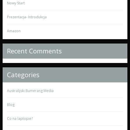
Nowy Start
Prezentacja- Introdukcja
Amazon
Recent Comments
Categories
Australijski Bumerang Media
Blog
Co na laptopie?