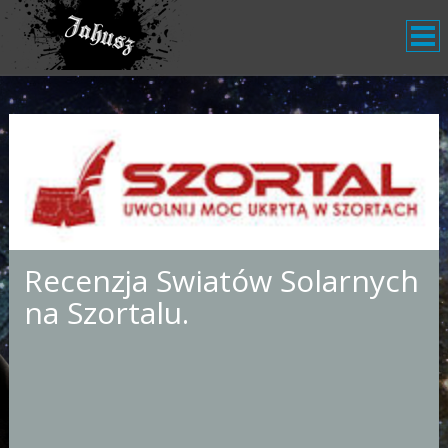
Recenzja Swiatów Solarnych
na Szortalu.