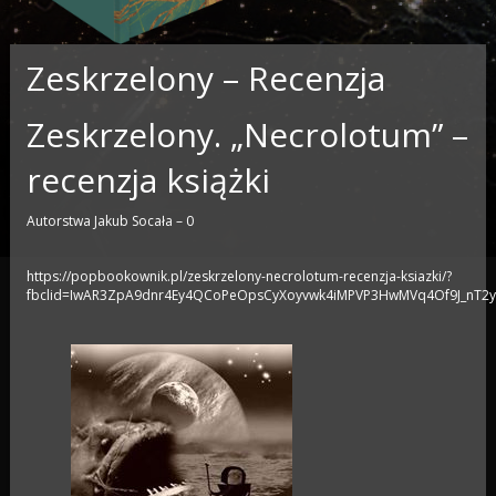
Zeskrzelony – Recenzja
Zeskrzelony. „Necrolotum” –
recenzja książki
Autorstwa
Jakub Socała
–
0
https://popbookownik.pl/zeskrzelony-necrolotum-recenzja-ksiazki/?
fbclid=IwAR3ZpA9dnr4Ey4QCoPeOpsCyXoyvwk4iMPVP3HwMVq4Of9J_nT2y