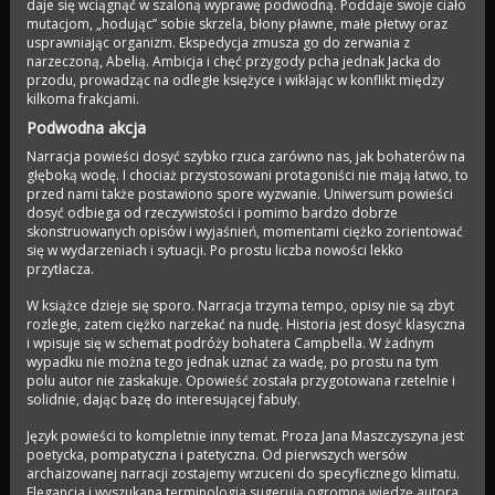
daje się wciągnąć w szaloną wyprawę podwodną. Poddaje swoje ciało
mutacjom, „hodując” sobie skrzela, błony pławne, małe płetwy oraz
usprawniając organizm. Ekspedycja zmusza go do zerwania z
narzeczoną, Abelią. Ambicja i chęć przygody pcha jednak Jacka do
przodu, prowadząc na odległe księżyce i wikłając w konflikt między
kilkoma frakcjami.
Podwodna akcja
Narracja powieści dosyć szybko rzuca zarówno nas, jak bohaterów na
głęboką wodę. I chociaż przystosowani protagoniści nie mają łatwo, to
przed nami także postawiono spore wyzwanie. Uniwersum powieści
dosyć odbiega od rzeczywistości i pomimo bardzo dobrze
skonstruowanych opisów i wyjaśnień, momentami ciężko zorientować
się w wydarzeniach i sytuacji. Po prostu liczba nowości lekko
przytłacza.
W książce dzieje się sporo. Narracja trzyma tempo, opisy nie są zbyt
rozległe, zatem ciężko narzekać na nudę. Historia jest dosyć klasyczna
i wpisuje się w schemat podróży bohatera Campbella. W żadnym
wypadku nie można tego jednak uznać za wadę, po prostu na tym
polu autor nie zaskakuje. Opowieść została przygotowana rzetelnie i
solidnie, dając bazę do interesującej fabuły.
Język powieści to kompletnie inny temat. Proza Jana Maszczyszyna jest
poetycka, pompatyczna i patetyczna. Od pierwszych wersów
archaizowanej narracji zostajemy wrzuceni do specyficznego klimatu.
Elegancja i wyszukana terminologia sugerują ogromną wiedzę autora.