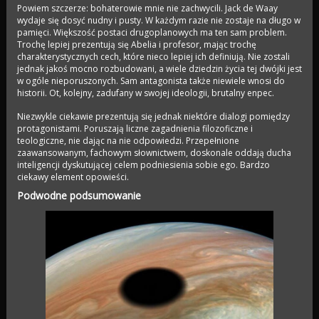
Powiem szczerze: bohaterowie mnie nie zachwycili. Jack de Waay
wydaje się dosyć nudny i pusty. W każdym razie nie zostaje na długo w
pamięci. Większość postaci drugoplanowych ma ten sam problem.
Trochę lepiej prezentują się Abelia i profesor, mając trochę
charakterystycznych cech, które nieco lepiej ich definiują. Nie zostali
jednak jakoś mocno rozbudowani, a wiele dziedzin życia tej dwójki jest
w ogóle nieporuszonych. Sam antagonista także niewiele wnosi do
historii. Ot, kolejny, zadufany w swojej ideologii, brutalny enpec.
Niezwykle ciekawie prezentują się jednak niektóre dialogi pomiędzy
protagonistami. Poruszają liczne zagadnienia filozoficzne i
teologiczne, nie dając na nie odpowiedzi. Przepełnione
zaawansowanym, fachowym słownictwem, doskonale oddają ducha
inteligencji dyskutującej celem podniesienia sobie ego. Bardzo
ciekawy element opowieści.
Podwodne podsumowanie