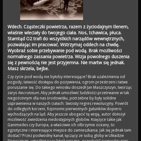
Wdech. Cząsteczki powietrza, razem z życiodajnym tlenem,
właśnie wleciały do twojego ciała. Nos, tchawica, płuca.
Stamtąd O2 trafi do wszystkich narządów wewnętrznych,
pozwalając im pracować. Wstrzymaj oddech na chwilę.
Wyobraź sobie przebywanie pod wodą. Brak możliwości
normalnego zassania powietrza. Wizja powolnego duszenia
się z pewnością nie jest przyjemna. Nie martw się jednak.
Masz skrzela, bejbe.
Czy życie pod wodą nie byłoby interesujące? Brak uzależnienia od
pogody, łatwość dostępu do pożywienia, ogrom przestrzeni i łatwe
poruszanie się. Do takiego wniosku doszedł Jan Maszczyszyn, tworząc
zarys
Necrolotum.
Aby jednak umożliwić ludzkości przetrwanie w tak
niegościnnym dla nas środowisku, potrzebne by były solidne
usprawnienia w naszych ciałach. Swoisty regres rewolucyjny. Powrót
do odległych korzeni, fizjonomii pierwotnych gatunków dopiero
wychodzących na ląd. Aby jeszcze ubogacić tę wizję, autor dołożył
możliwość zwiedzenia niedostępnych globów. Księżyce takie jak
Ganimedes czy Europa, a właściwie ich olbrzymie oceany, to
egzotyczne i interesujące miejsce do zamieszkania. Jak się jednak tam
dostać? Przez podwodny kanał, łączący ze sobą globy w Układzie
Słonecznym, umożliwiający błyskawiczne „przeskoki” pomiędzy nimi –