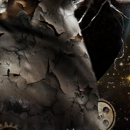
Recent Comments
Categories
Australijski Bumerang Media
Blog
Co na laptopie?
Galeria INSPIRA
INSPIRA – galeria prac genialnych artystów
polskich
Publications