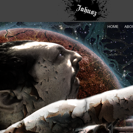
HOME
ABO
Recent Posts
Atlas Marsa 1910
Saga
Nowy Start
Prezentacja- Introdukcja
Amazon