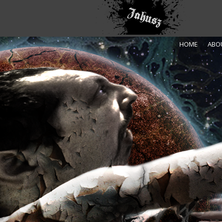
HOME
ABO
Recent Posts
Atlas Marsa 1910
Saga
Nowy Start
Prezentacja- Introdukcja
Amazon