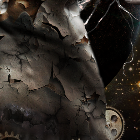
Recent Comments
Categories
Australijski Bumerang Media
Blog
Co na laptopie?
Galeria INSPIRA
INSPIRA – galeria prac genialnych artystów
polskich
Publications