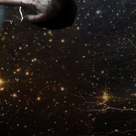
Qfant 2012
Jan Maszczyszyn
Posłańcy opętania