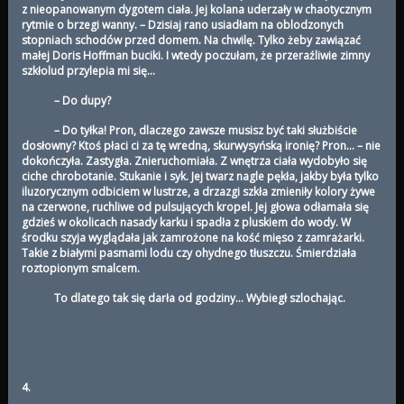
z nieopanowanym dygotem ciała. Jej kolana uderzały w chaotycznym
rytmie o brzegi wanny. – Dzisiaj rano usiadłam na oblodzonych
stopniach schodów przed domem. Na chwilę. Tylko żeby zawiązać
małej Doris Hoffman buciki. I wtedy poczułam, że przeraźliwie zimny
szkłolud przylepia mi się…
– Do dupy?
– Do tyłka! Pron, dlaczego zawsze musisz być taki służbiście
dosłowny? Ktoś płaci ci za tę wredną, skurwysyńską ironię? Pron… – nie
dokończyła. Zastygła. Znieruchomiała. Z wnętrza ciała wydobyło się
ciche chrobotanie. Stukanie i syk. Jej twarz nagle pękła, jakby była tylko
iluzorycznym odbiciem w lustrze, a drzazgi szkła zmieniły kolory żywe
na czerwone, ruchliwe od pulsujących kropel. Jej głowa odłamała się
gdzieś w okolicach nasady karku i spadła z pluskiem do wody. W
środku szyja wyglądała jak zamrożone na kość mięso z zamrażarki.
Takie z białymi pasmami lodu czy ohydnego tłuszczu. Śmierdziała
roztopionym smalcem.
To dlatego tak się darła od godziny… Wybiegł szlochając.
4.