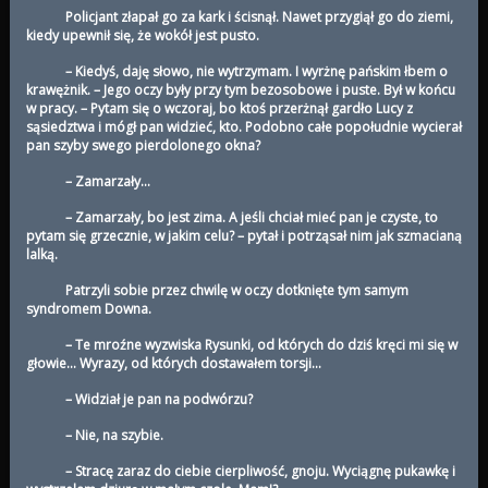
Policjant złapał go za kark i ścisnął. Nawet przygiął go do ziemi,
kiedy upewnił się, że wokół jest pusto.
– Kiedyś, daję słowo, nie wytrzymam. I wyrżnę pańskim łbem o
krawężnik. – Jego oczy były przy tym bezosobowe i puste. Był w końcu
w pracy. – Pytam się o wczoraj, bo ktoś przerżnął gardło Lucy z
sąsiedztwa i mógł pan widzieć, kto. Podobno całe popołudnie wycierał
pan szyby swego pierdolonego okna?
– Zamarzały…
– Zamarzały, bo jest zima. A jeśli chciał mieć pan je czyste, to
pytam się grzecznie, w jakim celu? – pytał i potrząsał nim jak szmacianą
lalką.
Patrzyli sobie przez chwilę w oczy dotknięte tym samym
syndromem Downa.
– Te mroźne wyzwiska Rysunki, od których do dziś kręci mi się w
głowie… Wyrazy, od których dostawałem torsji…
– Widział je pan na podwórzu?
– Nie, na szybie.
– Stracę zaraz do ciebie cierpliwość, gnoju. Wyciągnę pukawkę i