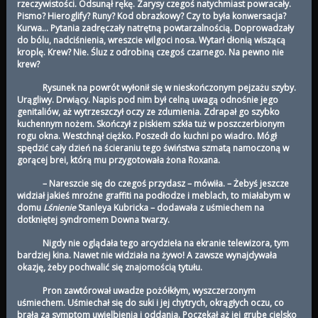
rzeczywistości. Odsunął rękę. Zarysy czegoś natychmiast powracały.
Pismo? Hieroglify? Runy? Kod obrazkowy? Czy to była konwersacja?
Kurwa… Pytania zadręczały natrętną powtarzalnością. Doprowadzały
do bólu, nadciśnienia, wreszcie wilgoci nosa. Wytarł dłonią wiszącą
kroplę. Krew? Nie. Śluz z odrobiną czegoś czarnego. Na pewno nie
krew?
Rysunek na powrót wyłonił się w nieskończonym pejzażu szyby.
Urągliwy. Drwiący. Napis pod nim był celną uwagą odnośnie jego
genitaliów, aż wytrzeszczył oczy ze zdumienia. Zdrapał go szybko
kuchennym nożem. Skończył z piskiem szkła tuż w poszczerbionym
rogu okna. Westchnął ciężko. Poszedł do kuchni po wiadro. Mógł
spędzić cały dzień na ścieraniu tego świństwa szmatą namoczoną w
gorącej brei, którą mu przygotowała żona Roxana.
– Nareszcie się do czegoś przydasz – mówiła. – Żebyś jeszcze
widział jakieś mroźne graffiti na podłodze i meblach, to miałabym w
domu
Lśnienie
Stanleya Kubricka – dodawała z uśmiechem na
dotkniętej syndromem Downa twarzy.
Nigdy nie oglądała tego arcydzieła na ekranie telewizora, tym
bardziej kina. Nawet nie widziała na żywo! A zawsze wynajdywała
okazję, żeby pochwalić się znajomością tytułu.
Pron zawtórował uwadze pożółkłym, wyszczerzonym
uśmiechem. Uśmiechał się do suki i jej chytrych, okrągłych oczu, co
brała za symptom uwielbienia i oddania. Poczekał aż jej grube cielsko