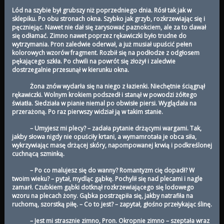
Lód na szybie był grubszy niż poprzedniego dnia. Rósł tak jak w
sklepiku. Po obu stronach okna. Szybko jak grzyb, rozkrzewiając się i
pęczniejąc. Nawet nie dał się zarysować paznokciem, ale za to dawał
się odłamać. Zimno nawet poprzez rękawiczki było trudne do
wytrzymania. Pron zaledwie oderwał, a już musiał upuścić pełen
kolorowych wzorów fragment. Rozbił się na podłodze z odgłosem
pękającego szkła. Po chwili na powrót się złożył i zaledwie
dostrzegalnie przesunął w kierunku okna.
Żona znów wydarła się na niego z łazienki. Niechętnie ściągnął
rękawiczki. Wolnym krokiem podszedł i stanął w powodzi żółtego
światła. Siedziała w pianie niemal po obwisłe piersi. Wyglądała na
przerażoną. Po raz pierwszy widział ją w takim stanie.
– Umyjesz mi plecy? – zadała pytanie drżącymi wargami. Tak,
jakby słowa nigdy nie opuściły krtani, a wymamrotała je obca siła,
wykrzywiając masę drżącej skóry, napompowanej krwią i podkreślonej
cuchnącą szminką.
– Po co malujesz się do wanny? Romantyzm cię dopadł? W
twoim wieku? – pytał, mydląc gąbkę. Pochylił się nad plecami i nagle
zamarł. Czubkiem gąbki dotknął rozkrzewiającego się lodowego
wzoru na plecach żony. Gąbka postrzępiła się, jakby natrafiła na
ruchomą, szorstką piłę. – Co to jest? – zapytał, głośno przełykając ślinę.
– Jest mi strasznie zimno, Pron. Okropnie zimno – szeptała wraz