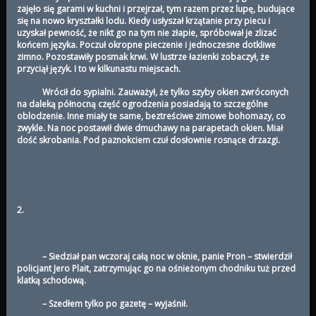
zajęło się garami w kuchni i przejrzał, tym razem przez lupę, budujące
się na nowo kryształki lodu. Kiedy usłyszał krzątanie przy piecu i
uzyskał pewność, że nikt go na tym nie złapie, spróbował je zlizać
końcem języka. Poczuł okropne pieczenie i jednoczesne dotkliwe
zimno. Pozostawiły posmak krwi. W lustrze łazienki zobaczył, że
przyciął język. I to w kilkunastu miejscach.
Wrócił do sypialni. Zauważył, że tylko szyby okien zwróconych
na daleką północną część ogrodzenia posiadają to szczególne
oblodzenie. Inne miały te same, beztreściwe zimowe bohomazy, co
zwykle. Na noc postawił dwie dmuchawy na parapetach okien. Miał
dość skrobania. Pod paznokciem czuł dosłownie rosnące drzazgi.
2.
– Siedział pan wczoraj całą noc w oknie, panie Pron – stwierdził
policjant Jero Plait, zatrzymując go na ośnieżonym chodniku tuż przed
klatką schodową.
– Szedłem tylko po gazetę – wyjaśnił.