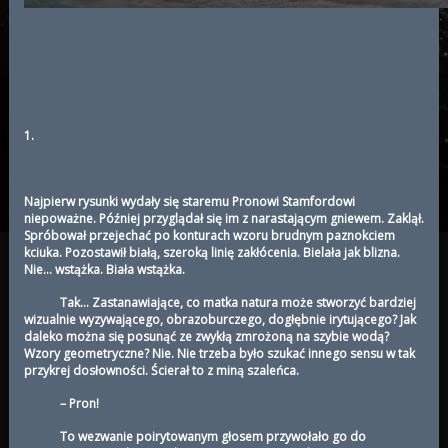
1.
Najpierw rysunki wydały się staremu Pronowi Stamfordowi
niepoważne. Później przyglądał się im z narastającym gniewem. Zaklął.
Spróbował przejechać po konturach wzoru brudnym paznokciem
kciuka. Pozostawił białą, szeroką linię zakłócenia. Bielała jak blizna.
Nie… wstążka. Biała wstążka.
Tak… Zastanawiające, co matka natura może stworzyć bardziej
wizualnie wyzywającego, obrazoburczego, dogłębnie irytującego? Jak
daleko można się posunąć ze zwykłą zmrożoną na szybie wodą?
Wzory geometryczne? Nie. Nie trzeba było szukać innego sensu w tak
przykrej dosłowności. Ścierał to z miną szaleńca.
– Pron!
To wezwanie poirytowanym głosem przywołało go do