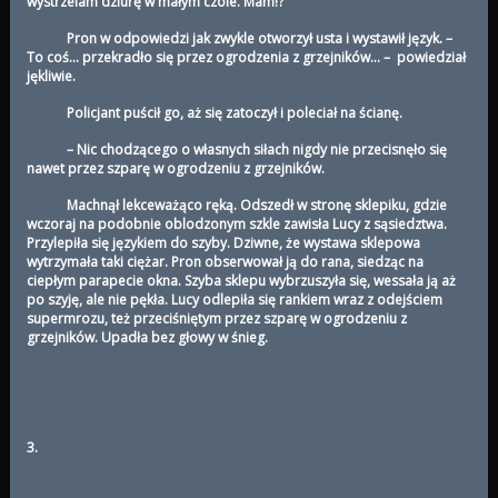
wystrzelam dziurę w małym czole. Mam!?
Pron w odpowiedzi jak zwykle otworzył usta i wystawił język. –
To coś… przekradło się przez ogrodzenia z grzejników… – powiedział
jękliwie.
Policjant puścił go, aż się zatoczył i poleciał na ścianę.
– Nic chodzącego o własnych siłach nigdy nie przecisnęło się
nawet przez szparę w ogrodzeniu z grzejników.
Machnął lekceważąco ręką. Odszedł w stronę sklepiku, gdzie
wczoraj na podobnie oblodzonym szkle zawisła Lucy z sąsiedztwa.
Przylepiła się językiem do szyby. Dziwne, że wystawa sklepowa
wytrzymała taki ciężar. Pron obserwował ją do rana, siedząc na
ciepłym parapecie okna. Szyba sklepu wybrzuszyła się, wessała ją aż
po szyję, ale nie pękła. Lucy odlepiła się rankiem wraz z odejściem
supermrozu, też przeciśniętym przez szparę w ogrodzeniu z
grzejników. Upadła bez głowy w śnieg.
3.