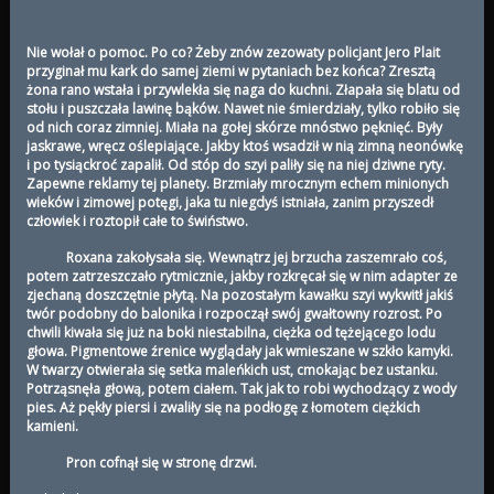
Nie wołał o pomoc. Po co? Żeby znów zezowaty policjant Jero Plait
przyginał mu kark do samej ziemi w pytaniach bez końca? Zresztą
żona rano wstała i przywlekła się naga do kuchni. Złapała się blatu od
stołu i puszczała lawinę bąków. Nawet nie śmierdziały, tylko robiło się
od nich coraz zimniej. Miała na gołej skórze mnóstwo pęknięć. Były
jaskrawe, wręcz oślepiające. Jakby ktoś wsadził w nią zimną neonówkę
i po tysiąckroć zapalił. Od stóp do szyi paliły się na niej dziwne ryty.
Zapewne reklamy tej planety. Brzmiały mrocznym echem minionych
wieków i zimowej potęgi, jaka tu niegdyś istniała, zanim przyszedł
człowiek i roztopił całe to świństwo.
Roxana zakołysała się. Wewnątrz jej brzucha zaszemrało coś,
potem zatrzeszczało rytmicznie, jakby rozkręcał się w nim adapter ze
zjechaną doszczętnie płytą. Na pozostałym kawałku szyi wykwitł jakiś
twór podobny do balonika i rozpoczął swój gwałtowny rozrost. Po
chwili kiwała się już na boki niestabilna, ciężka od tężejącego lodu
głowa. Pigmentowe źrenice wyglądały jak wmieszane w szkło kamyki.
W twarzy otwierała się setka maleńkich ust, cmokając bez ustanku.
Potrząsnęła głową, potem ciałem. Tak jak to robi wychodzący z wody
pies. Aż pękły piersi i zwaliły się na podłogę z łomotem ciężkich
kamieni.
Pron cofnął się w stronę drzwi.