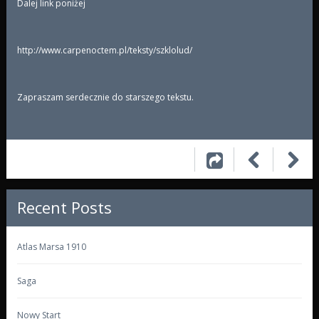
Dalej link poniżej
http://www.carpenoctem.pl/teksty/szklolud/
Zapraszam serdecznie do starszego tekstu.
Recent Posts
Atlas Marsa 1910
Saga
Nowy Start