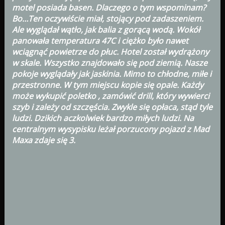
motel posiada basen. Dlaczego o tym wspominam?
Bo…Ten oczywiście miał, stojący pod zadaszeniem.
Ale wyglądał wątło, jak balia z gorącą wodą. Wokół
panowała temperatura 47C i ciężko było nawet
wciągnąć powietrze do płuc. Hotel został wydrążony
w skale. Wszystko znajdowało się pod ziemią. Nasze
pokoje wyglądały jak jaskinia. Mimo to chłodne, miłe i
przestronne. W tym miejscu kopie się opale. Każdy
może wykupić poletko , zamówić drill, który wywierci
szyb i zależy od szczęścia. Zwykle się opłaca, stąd tyle
ludzi. Dzikich aczkolwiek bardzo miłych ludzi. Na
centralnym wysypisku leżał porzucony pojazd z Mad
Maxa zdaje się 3.