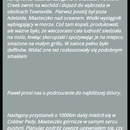
Creek zwrot na wschód i dojazd do wybrzeża w
okolicach Townsville. Pierwsz postój był poza
Adelaide. Miasteczko nad oceanem. Wielki wysięgnik
wybiegający w morze. Coś tam kopali, produkowali,
ale ważne było, że wieczorami cała ludność siedziała
na molo, łowiąc skorupiaki i spożywając je na miejscu
smażone na małym grillu. W zatoce pełno było
delfinów. Widać one też rozkoszowały się podobnym
smakiem
Paweł prosi nas o podrzucenie do najbliższej dziury.
Następny przystanek o 1000km dalej mieścił się w
Cobber Pedy. Miasteczko górnicze w samym sercu
pustyni. Planując podróż zawsze upewniałem się, czy