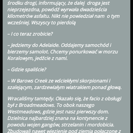
środku drogi, informujący, że dalej droga jest
nieprzejezdna, powódź wyrwała dwadzieścia
kilometrów asfaltu. Nikt nie powiedział nam o tym
wcześniej. Wszyscy to pierdolą
– I co teraz zrobicie?
– Jedziemy do Adelaide. Oddajemy samochód i
bierzemy samolot. Chcemy ponurkować w morzu
Koralowym, jedźcie z nami.
– Gdzie spaliście?
– W Barows Creek ze wściekłymi skorpionami i
szalejącym, zardzewiałym wiatrakiem ponad głową.
Wracaliśmy tamtędy. Okazało się, że facio z obsługi
był z Broadmeadows. To obok naszego
Westmeadows, gdzie jest nasz pierwszy dom.
Dzielnica najbardziej znana na kontynencie z
powodu wojen gangów, strzelanin i mordobicia.
Zbudowali nawet więzienie pod ziemią połączone z