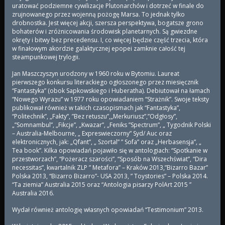
uratować podziemne cywilizacje Plutonarchów i dotrzeć w finale do
zrujnowanego przez wojenną pożogę Marsa. To jednak tylko
drobnostka. Jest więcej akcji, szersza perspektywa, bogatsze grono
bohaterów i zróżnicowania środowisk planetarnych. Są gwiezdne
okręty i bitwy bez precedensu. I, co więcej będzie część trzecia, która
w finałowym akordzie galaktycznej epopei zamknie całość tej
steampunkowej trylogii.
Jan Maszczyszyn urodzony w 1960 roku w Bytomiu. Laureat
pierwszego konkursu literackiego ogłoszonego przez miesięcznik
“Fantastyka” (obok Sapkowskiego i Huberatha). Debiutował na łamach
“Nowego Wyrazu” w 1977 roku opowiadaniem “Strażnik”. Swoje teksty
publikował również w takich czasopismach jak “Fantastyka”,
“Politechnik”, „Fakty”, ”Bez retuszu”,„Merkuriusz”,”Odgłosy”,
„”Somnambul”, „Fikcje”, „Kwazar”, „Feniks ”Spectrum”, „ Tygodnik Polski
– Australia-Melbourne, „ Expreswieczorny” Syd/ Auc oraz
elektronicznych, jak: „Qfant”, „ Szortal” ” Sofa” oraz „Herbasensja”, „
Tea book”. Kilka opowiadań pojawiło się w antologiach: “Spotkanie w
przestworzach”, “Pożeracz szarości”, “Sposób na Wszechświat”, “Dira
necessitas”, kwartalnik ZLP ” Metafora” – Kraków 2013,”Bizarro Bazar”
Polska 2013, “Bizarro Bizarro”- USA 2013, ” Toystories” – Polska 2014.
“Ta ziemia” Australia 2015 oraz “Antologia pisarzy PolArt 2015 ”
Australia 2016.
Wydał również antologię własnych opowiadań “Testimonium” 2013.