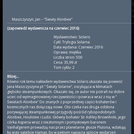
Maszczyszyn, Jan – “Światy Alonbee”
(zapowiedź wydawnicza na czerwiec 2016)
Wydawnictwo: Solaris
Cykl:
Trylogia Solarna
Data wydania: Czerwiec 2016
Oprawa: miękka
Liczba stron: 500
Cena: 35,99 zł
Tom cyklu: 2
Bliżej…
Równo rok temu nakładem wydawnictwa Solaris ukazała się powieść
Jana Maszczyszyna pt ” Światy Solarne”, oscylująca w klimatach
głęboko steampunkowych. Okazało się, że autor nie potrafi na dobre
uciec od wyimaginowanej rzeczywistości i powraca wraz z nią w ”
Światach Alonbee” Do znanych z poprzedniej części bohaterów i
kosmicznych ras dołączają nowe. Oto czeka nas druga odsłona
porywającej steampunkowej przygody pośród rybopodobnych
Alonbee, Houlotee i Ludzi. Główny bohater Sir Ashley Brownhole, jego
córka Asperia wraz z niezłomnym i pomysłowym baronem
Vanhalgerem prowadzą nas przez planetarne głusze Plutona, wzlatują
ku jego satelicie Hamaii, by w pełnym napięcia splocie wydarzeń