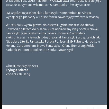
W kwietniu roku 2015 nakładem Wydawnictwa Solaris ukazała się jego
powieść utrzymana w klimatach steampunku „ Światy Solarne”.
Był wspózałożycielem klubu fantastyki “Somnambul” na Śląsku,
wydającego pierwszy w Polsce fanzin zawierający twòrczość własną.
W 1989 roku wyemigrował do Australii, gdzie mieszka do dzisiaj.
Powrócił po latach do pisania SF-zainspirowany ideą portalu Nowej
Fantastyki. Jego teksty można również odnaleźć w postaci
elektronicznej na łamach różnych portali fantastyki i grozy, takich jak;
Niedobre Literki, Fantastyka Polska PL, Szortal, Ex Fabula, Herbatka u
Heleny, Carpenoctem, Nowa Fantastyka, Qfant, Bumerang Polski,
Sadurski PL, Horror online oraz Sofa i Nowe Myśli.
Obiekt jest częścią serii
Trylogia Solarna
Zobacz całą serię